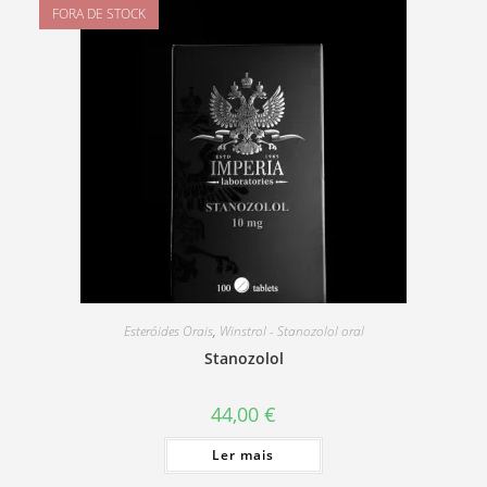
FORA DE STOCK
Esteróides Orais
,
Winstrol - Stanozolol oral
Stanozolol
44,00
€
Ler mais