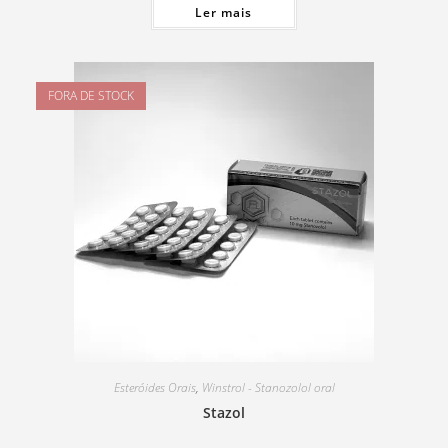
Ler mais
FORA DE STOCK
Esteróides Orais
,
Winstrol - Stanozolol oral
Stazol