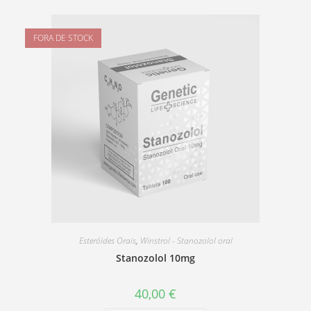
FORA DE STOCK
Esteróides Orais
,
Winstrol - Stanozolol oral
Stanozolol 10mg
40,00
€