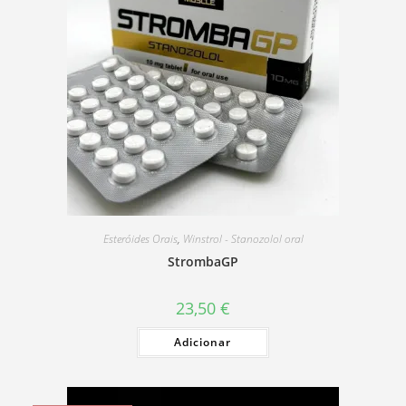
Esteróides Orais
,
Winstrol - Stanozolol oral
StrombaGP
23,50
€
Adicionar