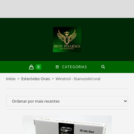
Skip
to
content
0
CATEGORIAS
Início
>
Esteróides Orais
>
Winstrol - Stanozolol oral