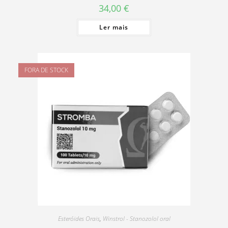
34,00
€
Ler mais
FORA DE STOCK
Esteróides Orais
,
Winstrol - Stanozolol oral