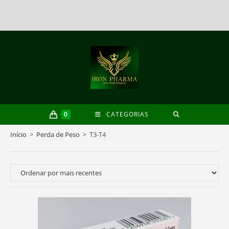
Skip
to
content
0
CATEGORIAS
Início
>
Perda de Peso
>
T3-T4