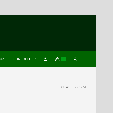
TOGGLE
XUAL
CONSULTORIA
0
WEBSITE
VIEW:
12
24
ALL
SEARCH