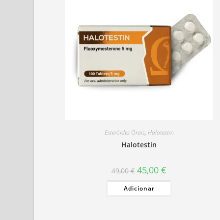
Esteróides Orais
,
Halotestin
Halotestin
O
O
45,00
€
49,00
€
preço
preço
original
atual
Adicionar
era:
é:
49,00 €.
45,00 €.