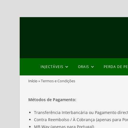
Skip
to
content
INJECTÁVEIS
ORAIS
PERDA DE P
Início
»
Termos e Condições
Métodos de Pagamento:
Transferência Interbancária ou Pagamento direc
Contra Reembolso / À Cobrança (apenas para Por
MB Way (apenas para Portugal)