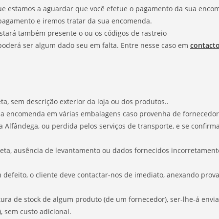
ue estamos a aguardar que você efetue o pagamento da sua enco
pagamento e iremos tratar da sua encomenda.
stará também presente o ou os códigos de rastreio
derá ser algum dado seu em falta. Entre nesse caso em
contact
a, sem descrição exterior da loja ou dos produtos..
 encomenda em várias embalagens caso provenha de fornecedores di
 Alfândega, ou perdida pelos serviços de transporte, e se confir
ta, ausência de levantamento ou dados fornecidos incorretamente 
defeito, o cliente deve contactar-nos de imediato, anexando prova 
ura de stock de algum produto (de um fornecedor), ser-lhe-á envi
 sem custo adicional.