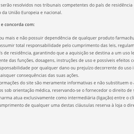
o serão resolvidos nos tribunais competentes do país de residência
 da União Europeia e nacional.
 e concorda com:
ou mais e não possuir dependência de qualquer produto farmacêut
sumir total responsabilidade pelo cumprimento das leis, regula
 de residência, garantindo que a aquisição se destina a um uso le
nte das funções, dosagens, instruções de uso e possíveis efeitos c
sponsabilidade por qualquer dano ou prejuízo decorrente do uso in
uaisquer consequências das suas ações.
ormações do site são meramente informativas e não substituem o 
os sob orientação médica, reservando-se o fornecedor o direito de so
rma atua exclusivamente como intermediária (ligação) entre o clie
umprimento de qualquer uma destas cláusulas reserva à loja o dir