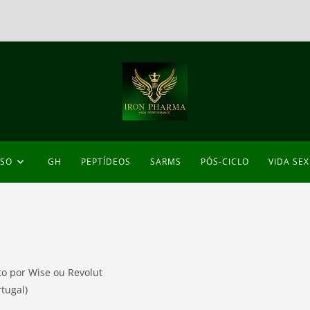
ESO
GH
PEPTÍDEOS
SARMS
PÓS-CICLO
VIDA SE
to por Wise ou Revolut
tugal)