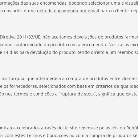
nformações das suas encomendas, podendo selecionar uma e visualiza
são enviados numa
nota de encomenda por email
para o cliente, de
 Diretiva 2011/83/UE, não aceitamos devoluções de produtos farmac
 ou não conformidade do produto com a encomenda. Nos casos exce
e 14 dias para devolução do produto, tendo direito a um reembolso
 na Turquia, que intermedeia a compra de produtos entre clientes
pelos fornecedores, selecionados com base em critérios de qualid
o nos termos e condições a “ruptura de stock”, significa que exis
tratos celebrados através deste site regem-se pelas leis da Repúb
dos com estes Termos e Condições ou com a compra de produtos serã