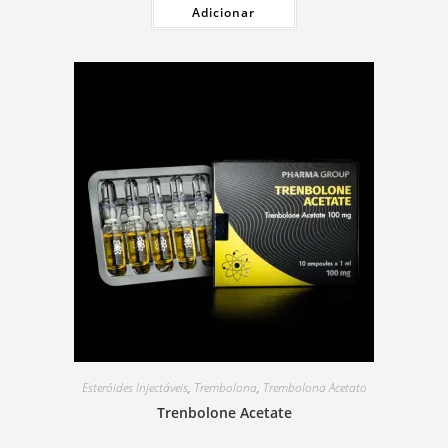
Adicionar
Esteróides Injectáveis
,
Trembolona
,
Trembolona Acetato
Trenbolone Acetate