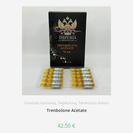
Esteróides Injectáveis
,
Trembolona
,
Trembolona Acetato
Trenbolone Acetate
42,50
€