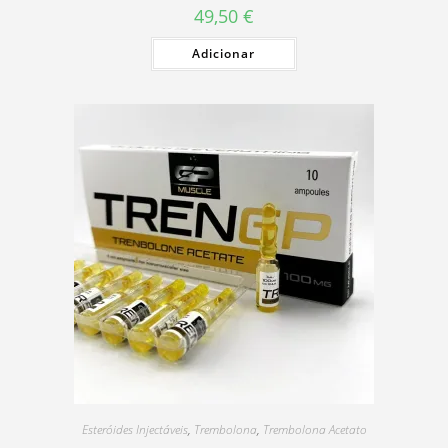
49,50
€
Adicionar
Esteróides Injectáveis
,
Trembolona
,
Trembolona Acetato