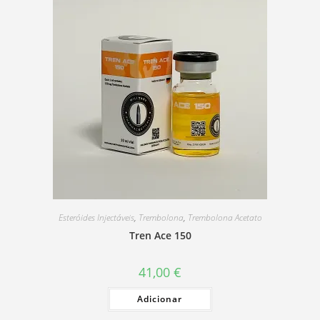
Esteróides Injectáveis
,
Trembolona
,
Trembolona Acetato
Tren Ace 150
41,00
€
Adicionar