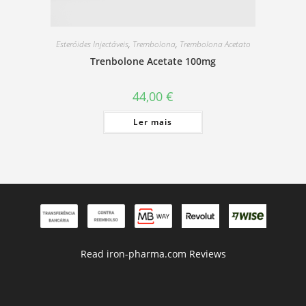
Esteróides Injectáveis
,
Trembolona
,
Trembolona Acetato
Trenbolone Acetate 100mg
44,00
€
Ler mais
Read iron-pharma.com Reviews