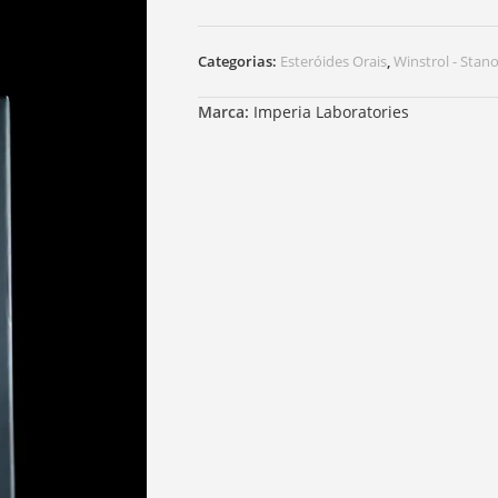
Categorias:
Esteróides Orais
,
Winstrol - Stano
Marca:
Imperia Laboratories