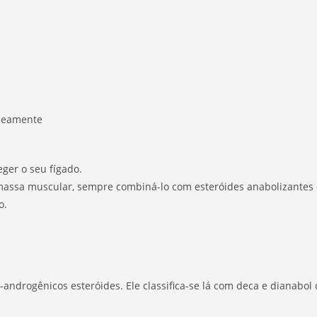
aneamente
ger o seu fígado.
massa muscular, sempre combiná-lo com esteróides anabolizantes 
o.
o-androgênicos esteróides. Ele classifica-se lá com deca e dianabo