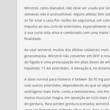
Winstrol, como dianabol, não deve ser usado por l
semanas não é aconselhável. Alguns atletas têm sid
se for esse o caso.Por razões de segurança, um co
impulso ao seu ciclo de esteróides, especialmente 
à sua curta vida ativa e combinado com uma maior f
finalidade.
Ao usar winstrol, muitos dos efeitos colaterais mai
ginecomastia. Winstrol não converter em DHT e resu
do fígado é uma preocupação em altas doses de win
hepatoxic 17-AA esteróides. A elevação é, no entan
A dose normal para homens é betwen 30-70 mg por di
com outros esteróides, dependendo do que os objet
andrógeno mais forte, como a testosterona. Isto lh
massa muscular magra, em oposição ao ciclo mai
de gordura. Para perder gordura (cortado), winst
criar um fortemente definido olhar duro. Este é um