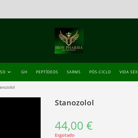
ESO
GH
PEPTÍDEOS
SARMS
PÓS-CICLO
VIDA SE
anozolol
Stanozolol
44,00
€
Esgotado