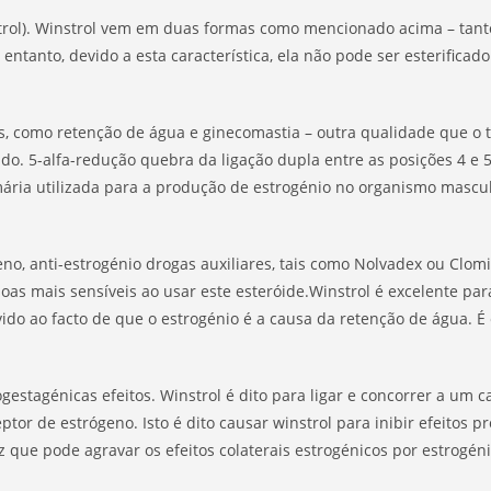
rol). Winstrol vem em duas formas como mencionado acima – tanto 
ntanto, devido a esta característica, ela não pode ser esterificad
cos, como retenção de água e ginecomastia – outra qualidade que o
do. 5-alfa-redução quebra da ligação dupla entre as posições 4 e 
ária utilizada para a produção de estrogénio no organismo masculi
no, anti-estrogénio drogas auxiliares, tais como Nolvadex ou Clomi
s mais sensíveis ao usar este esteróide.Winstrol é excelente pa
vido ao facto de que o estrogénio é a causa da retenção de água. É
gestagénicas efeitos. Winstrol é dito para ligar e concorrer a um
tor de estrógeno. Isto é dito causar winstrol para inibir efeito
z que pode agravar os efeitos colaterais estrogénicos por estro