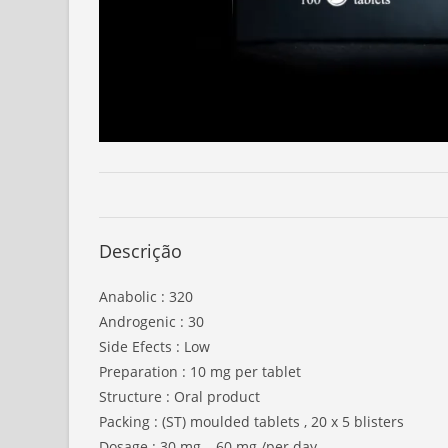
Descrição
Anabolic : 320
Androgenic : 30
Side Efects : Low
Preparation : 10 mg per tablet
Structure : Oral product
Packing : (ST) moulded tablets , 20 x 5 blisters
Dosage : 30 mg – 60 mg /per day