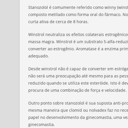
Stanozolol é comumente referido como winny (winst
composto metilado como forma oral do fármaco. No e
curta ativa de cerca de 8 horas.
Winstrol neutraliza os efeitos colaterais estrogêni
massa magra. Winstrol é um substrato 5-alfa-reduzi
converter ao estrogênio. Aromatase é a enzima prim
adequado.
Desde winstrol não é capaz de converter em estróge
não será uma preocupação até mesmo para as pessoa
reduzido quando se utiliza este esteróide. Isto é de
procura de uma combinação de força e velocidade.
Outro ponto sobre stanozolol é sua suposta anti-pro
mesma maneira que clomid ou nolvadex faz no recep
papel no desenvolvimento da ginecomastia, uma ve
ginecomastia.