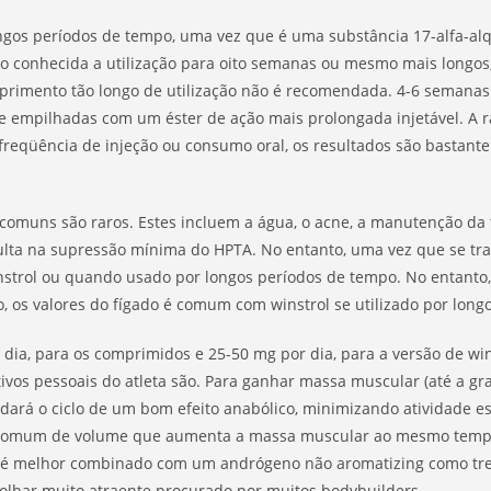
ongos períodos de tempo, uma vez que é uma substância 17-alfa-al
o conhecida a utilização para oito semanas ou mesmo mais longos,
mprimento tão longo de utilização não é recomendada. 4-6 semanas 
se empilhadas com um éster de ação mais prolongada injetável. A r
reqüência de injeção ou consumo oral, os resultados são bastante
s comuns são raros. Estes incluem a água, o acne, a manutenção da 
lta na supressão mínima do HPTA. No entanto, uma vez que se trat
strol ou quando usado por longos períodos de tempo. No entanto,
to, os valores do fígado é comum com winstrol se utilizado por lo
a, para os comprimidos e 25-50 mg por dia, para a versão de wins
ivos pessoais do atleta são. Para ganhar massa muscular (até a g
e dará o ciclo de um bom efeito anabólico, minimizando atividade e
s comum de volume que aumenta a massa muscular ao mesmo tempo
rol é melhor combinado com um andrógeno não aromatizing como tr
 olhar muito atraente procurado por muitos bodybuilders.