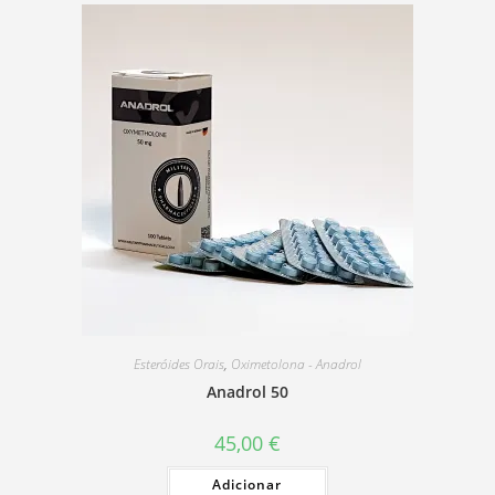
Esteróides Orais
,
Oximetolona - Anadrol
Anadrol 50
45,00
€
Adicionar