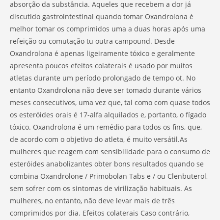
absorção da substância. Aqueles que recebem a dor já
discutido gastrointestinal quando tomar Oxandrolona é
melhor tomar os comprimidos uma a duas horas após uma
refeição ou comutação tu outra campound. Desde
Oxandrolona é apenas ligeiramente tóxico e geralmente
apresenta poucos efeitos colaterais é usado por muitos
atletas durante um período prolongado de tempo ot. No
entanto Oxandrolona não deve ser tomado durante vários
meses consecutivos, uma vez que, tal como com quase todos
os esteróides orais é 17-alfa alquilados e, portanto, o fígado
tóxico. Oxandrolona é um remédio para todos os fins, que,
de acordo com o objetivo do atleta, é muito versátil.As
mulheres que reagem com sensibilidade para o consumo de
esteróides anabolizantes obter bons resultados quando se
combina Oxandrolone / Primobolan Tabs e / ou Clenbuterol,
sem sofrer com os sintomas de virilização habituais. As
mulheres, no entanto, não deve levar mais de três
comprimidos por dia. Efeitos colaterais Caso contrário,