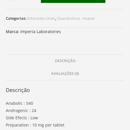
de
Oxandrolone
Categorias:
Esteróides Orais
,
Oxandrolona - Anavar
Marca:
Imperia Laboratories
DESCRIÇÃO
AVALIAÇÕES (0)
Descrição
Anabolic : 540
Androgenic : 24
Side Efects : Low
Preparation : 10 mg per tablet