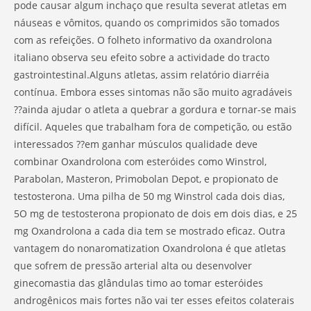
pode causar algum inchaço que resulta severat atletas em
náuseas e vômitos, quando os comprimidos são tomados
com as refeições. O folheto informativo da oxandrolona
italiano observa seu efeito sobre a actividade do tracto
gastrointestinal.Alguns atletas, assim relatório diarréia
contínua. Embora esses sintomas não são muito agradáveis
??ainda ajudar o atleta a quebrar a gordura e tornar-se mais
difícil. Aqueles que trabalham fora de competição, ou estão
interessados ??em ganhar músculos qualidade deve
combinar Oxandrolona com esteróides como Winstrol,
Parabolan, Masteron, Primobolan Depot, e propionato de
testosterona. Uma pilha de 50 mg Winstrol cada dois dias,
5O mg de testosterona propionato de dois em dois dias, e 25
mg Oxandrolona a cada dia tem se mostrado eficaz. Outra
vantagem do nonaromatization Oxandrolona é que atletas
que sofrem de pressão arterial alta ou desenvolver
ginecomastia das glândulas timo ao tomar esteróides
androgênicos mais fortes não vai ter esses efeitos colaterais