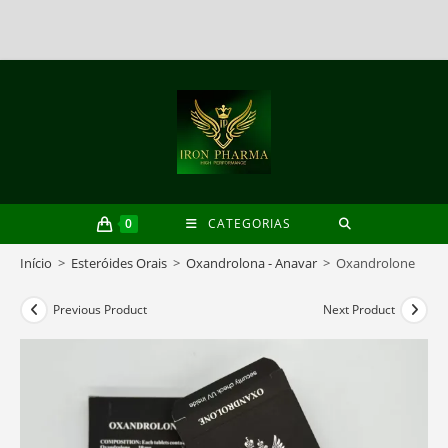
Skip
to
content
0
CATEGORIAS
Início
>
Esteróides Orais
>
Oxandrolona - Anavar
>
Oxandrolone
Previous Product
Next Product