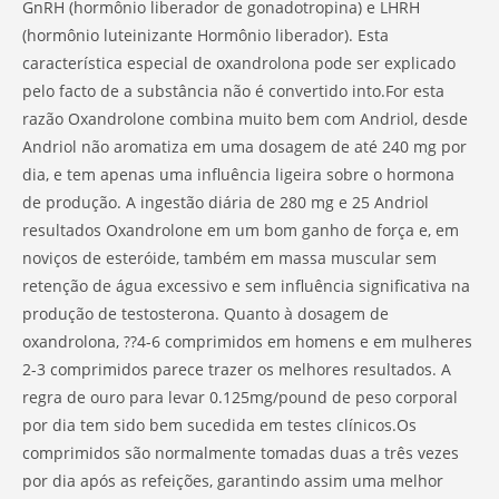
GnRH (hormônio liberador de gonadotropina) e LHRH
(hormônio luteinizante Hormônio liberador). Esta
característica especial de oxandrolona pode ser explicado
pelo facto de a substância não é convertido into.For esta
razão Oxandrolone combina muito bem com Andriol, desde
Andriol não aromatiza em uma dosagem de até 240 mg por
dia, e tem apenas uma influência ligeira sobre o hormona
de produção. A ingestão diária de 280 mg e 25 Andriol
resultados Oxandrolone em um bom ganho de força e, em
noviços de esteróide, também em massa muscular sem
retenção de água excessivo e sem influência significativa na
produção de testosterona. Quanto à dosagem de
oxandrolona, ??4-6 comprimidos em homens e em mulheres
2-3 comprimidos parece trazer os melhores resultados. A
regra de ouro para levar 0.125mg/pound de peso corporal
por dia tem sido bem sucedida em testes clínicos.Os
comprimidos são normalmente tomadas duas a três vezes
por dia após as refeições, garantindo assim uma melhor