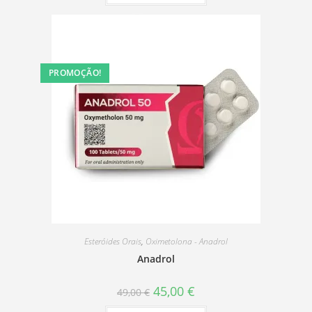
PROMOÇÃO!
Esteróides Orais
,
Oximetolona - Anadrol
Anadrol
O
O
45,00
€
49,00
€
preço
preço
original
atual