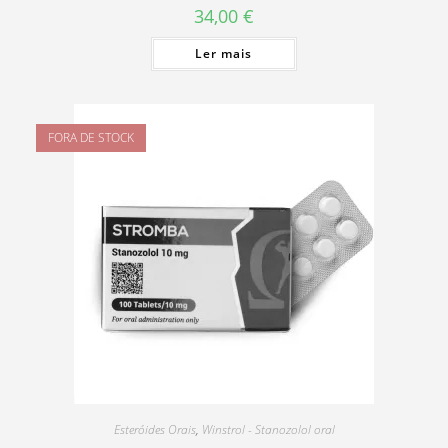
34,00
€
Ler mais
FORA DE STOCK
Esteróides Orais
,
Winstrol - Stanozolol oral