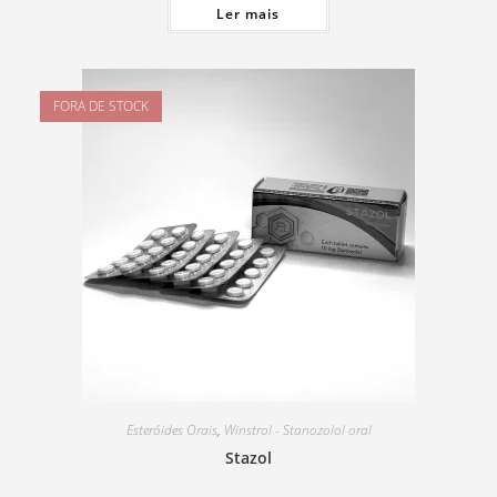
Ler mais
FORA DE STOCK
Esteróides Orais
,
Winstrol - Stanozolol oral
Stazol