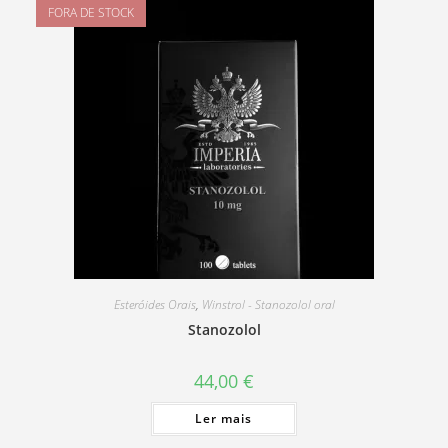
FORA DE STOCK
Esteróides Orais
,
Winstrol - Stanozolol oral
Stanozolol
44,00
€
Ler mais