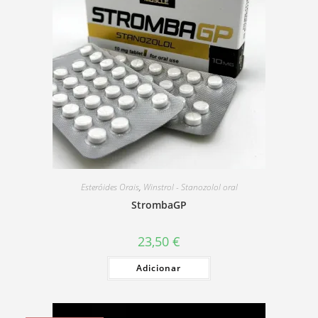
Esteróides Orais
,
Winstrol - Stanozolol oral
StrombaGP
23,50
€
Adicionar