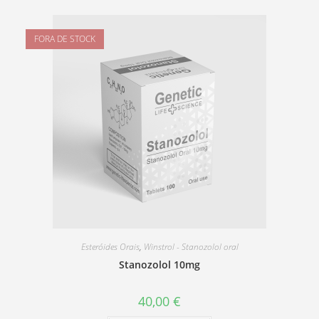
FORA DE STOCK
Esteróides Orais
,
Winstrol - Stanozolol oral
Stanozolol 10mg
40,00
€