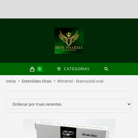
PT
Skip
to
content
0
CATEGORIAS
Início
>
Esteróides Orais
>
Winstrol - Stanozolol oral