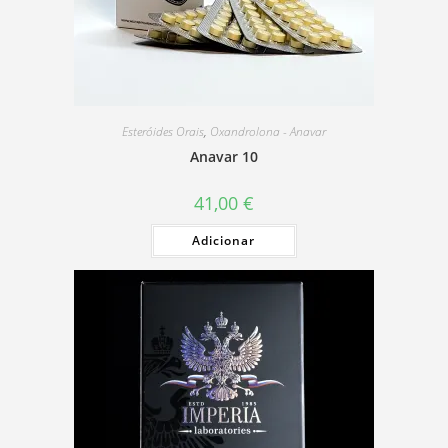
Esteróides Orais
,
Oxandrolona - Anavar
Anavar 10
41,00
€
Adicionar