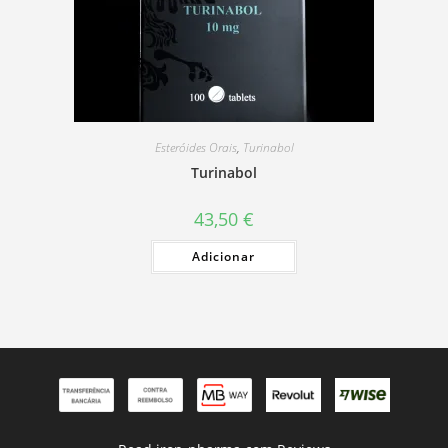
Esteróides Orais
,
Turinabol
Turinabol
43,50
€
Adicionar