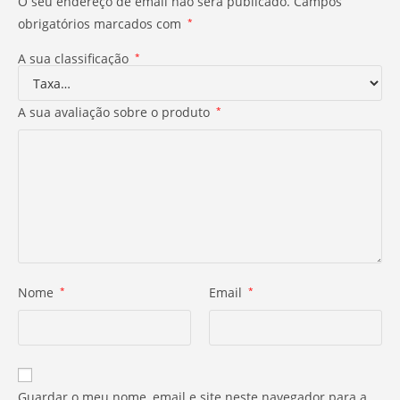
O seu endereço de email não será publicado.
Campos
obrigatórios marcados com
*
A sua classificação
*
A sua avaliação sobre o produto
*
Nome
*
Email
*
Guardar o meu nome, email e site neste navegador para a