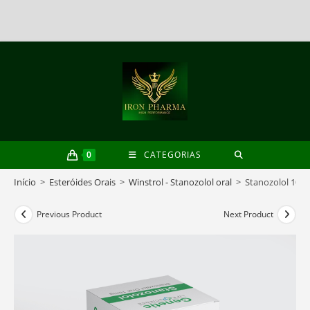
Skip
to
content
0
CATEGORIAS
Início
>
Esteróides Orais
>
Winstrol - Stanozolol oral
>
Stanozolol 10m
Previous Product
Next Product