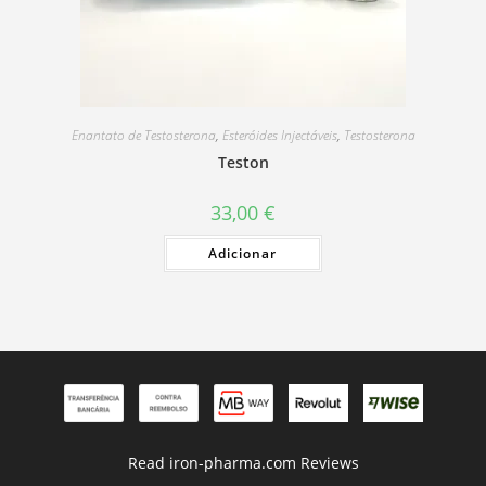
Enantato de Testosterona
,
Esteróides Injectáveis
,
Testosterona
Teston
33,00
€
Adicionar
Read iron-pharma.com Reviews