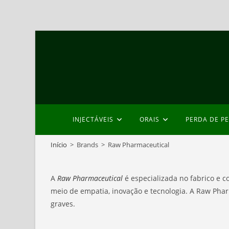
Skip
to
content
INJECTÁVEIS
ORAIS
PERDA DE P
Início
>
Brands
>
Raw Pharmaceutical
A
Raw Pharmaceutical
é especializada no fabrico e 
meio de empatia, inovação e tecnologia. A Raw Ph
graves.