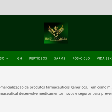
ESO
GH
PEPTÍDEOS
SARMS
PÓS-CICLO
VIDA SE
comercialização de produtos farmacêuticos genéricos. Tem como m
armaceutical desenvolve medicamentos novos e seguros para preve