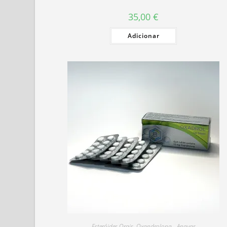
35,00
€
Adicionar
Esteróides Orais
,
Oxandrolona - Anavar