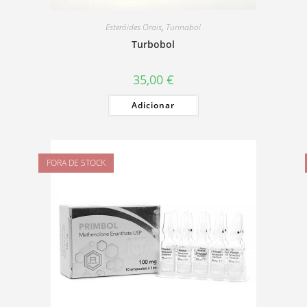
Esteróides Orais
,
Turinabol
Turbobol
35,00
€
Adicionar
FORA DE STOCK