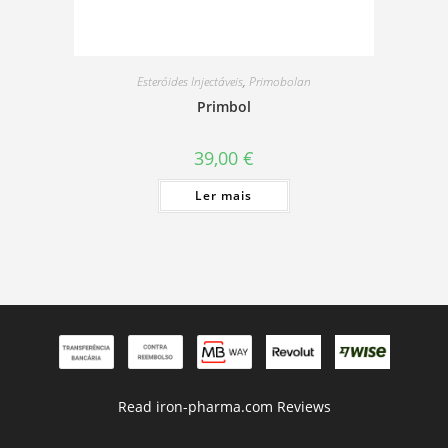
Esteróides Injectáveis
,
Primobolan
Primbol
39,00
€
Ler mais
Read iron-pharma.com Reviews