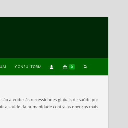
TOGGLE
XUAL
CONSULTORIA
0
WEBSITE
issão atender às necessidades
globais de saúde por
SEARCH
nir a saúde da humanidade contra as doenças mais