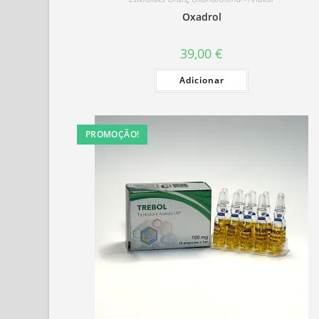
Oxadrol
39,00
€
Adicionar
PROMOÇÃO!