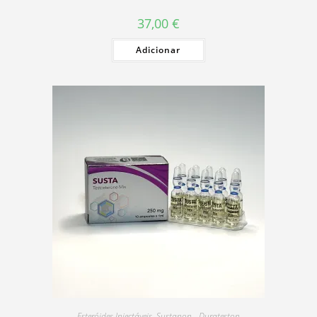
37,00
€
Adicionar
Esteróides Injectáveis
,
Sustanon - Durateston