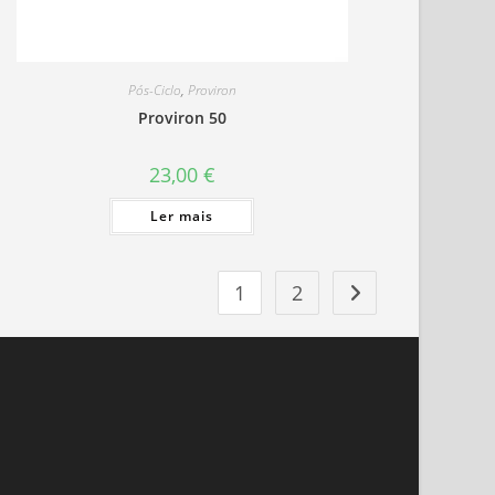
Pós-Ciclo
,
Proviron
Proviron 50
23,00
€
Ler mais
1
2