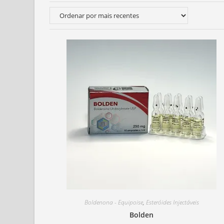
Boldenona - Equipoise
,
Esteróides Injectáveis
Bolden