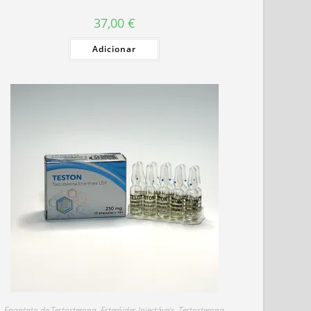
37,00
€
Adicionar
Enantato de Testosterona
,
Esteróides Injectáveis
,
Testosterona