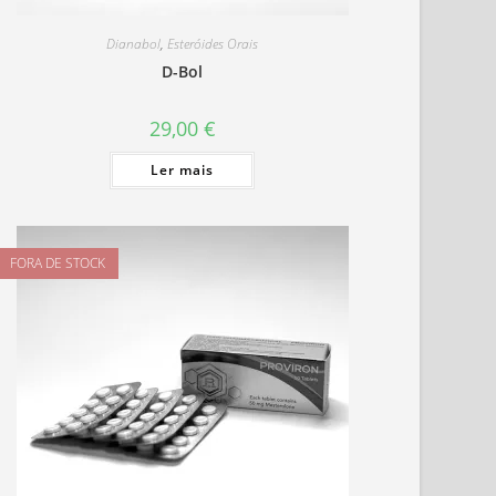
Dianabol
,
Esteróides Orais
D-Bol
29,00
€
Ler mais
FORA DE STOCK