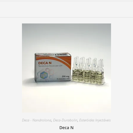
Deca - Nandrolona
,
Deca-Durabolin
,
Esteróides Injectáveis
Deca N