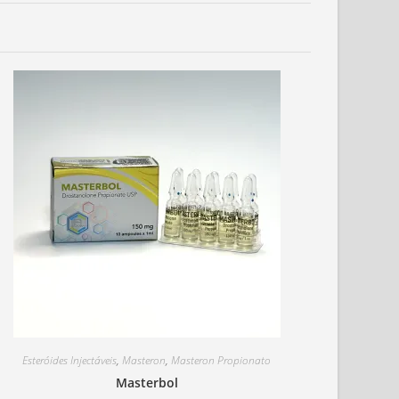
Esteróides Injectáveis
,
Masteron
,
Masteron Propionato
Masterbol