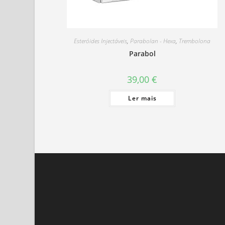
Esteróides Injectáveis
,
Parabolan - Hexa
,
Trembolona
Parabol
39,00
€
Ler mais