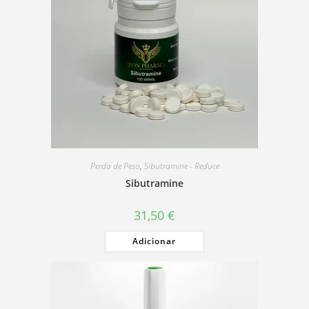
Perda de Peso
,
Sibutramine - Reduce
Sibutramine
31,50
€
Adicionar