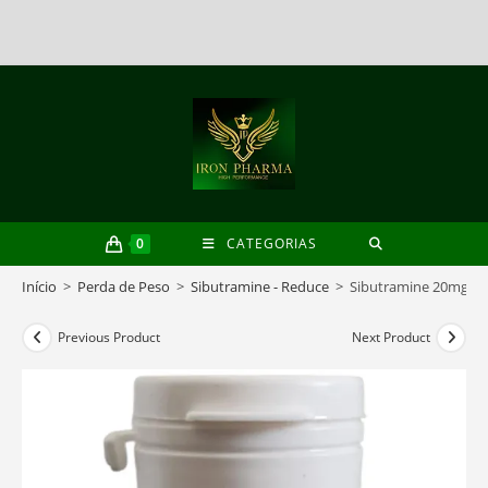
Skip
to
content
0
CATEGORIAS
Início
>
Perda de Peso
>
Sibutramine - Reduce
>
Sibutramine 20mg
Previous Product
Next Product