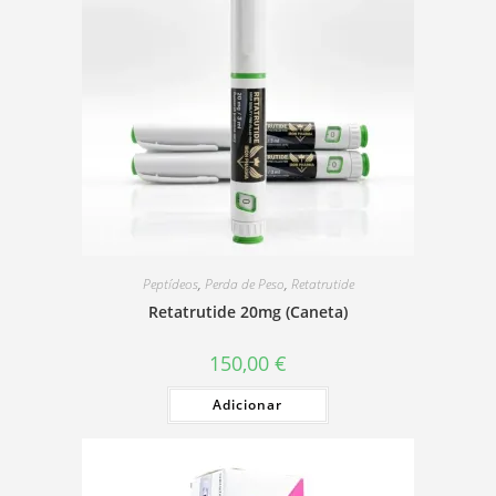
Peptídeos
,
Perda de Peso
,
Retatrutide
Retatrutide 20mg (Caneta)
150,00
€
Adicionar