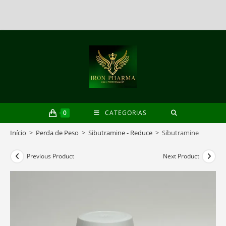
Skip
to
content
0
CATEGORIAS
Início
>
Perda de Peso
>
Sibutramine - Reduce
>
Sibutramine
Previous Product
Next Product