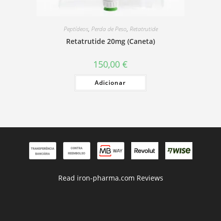
Peptídeos
,
Perda de Peso
,
Retatrutide
Retatrutide 20mg (Caneta)
150,00
€
Adicionar
Read iron-pharma.com Reviews