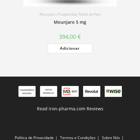
Mounjaro (Tirzepatida)
,
Perda de Peso
Mounjaro 5 mg
394,00
€
Adicionar
Read iron-pharma.com Reviews
Política de Privacidade
Termos e Condições
Sobre Nós