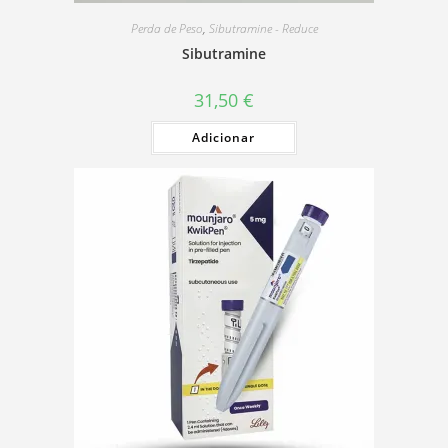
Perda de Peso
,
Sibutramine - Reduce
Sibutramine
31,50
€
Adicionar