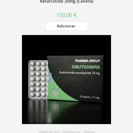
Retatrutide 20mg (Caneta)
150,00
€
Adicionar
Perda de Peso
,
Sibutramine - Reduce