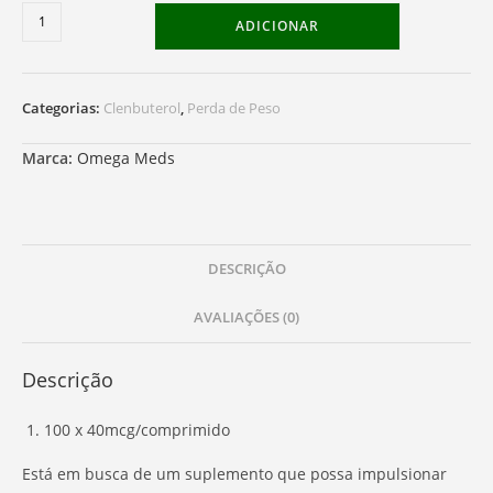
Quantidade
ADICIONAR
de
Clenbuterol
40mcg
Categorias:
Clenbuterol
,
Perda de Peso
Marca:
Omega Meds
DESCRIÇÃO
AVALIAÇÕES (0)
Descrição
100 x 40mcg/comprimido
Está em busca de um suplemento que possa impulsionar