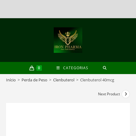
Skip
to
content
0
CATEGORIAS
Início
>
Perda de Peso
>
Clenbuterol
>
Clenbuterol 40mcg
Next Product