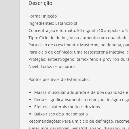
Descrição
Forma: Injeção
Ingredientes: Estanozolol
Concentração e formato: 50 mg/mL (10 ampolas x 1
Tipo: Ciclo de definição ou aumento com qualidade
Para ciclo de crescimento: Masteron, boldenona, par
Para ciclo de definição: uma testosterona injetável
Proteção: antiestrógeno: tamoxifeno e proviron dura
Nível: Todos os usuários
Pontos positivos do Estanozolol:
Massa muscular adquirida é de boa qualidade e
Reduz significativamente a retenção de água e g
Efeitos colaterais muito reduzidos
Baixo risco de ginecomastia
Recomendações: Para um ciclo de definição, recome
sugerimos parabolan, winstrol, anabol dianabol ou 