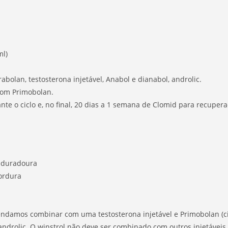
ml)
abolan, testosterona injetável, Anabol e dianabol, androlic.
 com Primobolan.
nte o ciclo e, no final, 20 dias a 1 semana de Clomid para recupera
 duradoura
ordura
ndamos combinar com uma testosterona injetável e Primobolan (cic
androlic. O winstrol não deve ser combinado com outros injetáveis