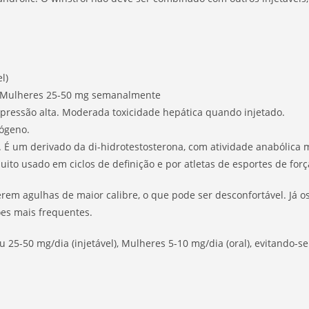
l)
, Mulheres 25-50 mg semanalmente
e pressão alta. Moderada toxicidade hepática quando injetado.
rógeno.
. É um derivado da di-hidrotestosterona, com atividade anabólica
ito usado em ciclos de definição e por atletas de esportes de forç
erem agulhas de maior calibre, o que pode ser desconfortável. Já 
es mais frequentes.
5-50 mg/dia (injetável), Mulheres 5-10 mg/dia (oral), evitando-se a 