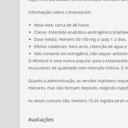
Informações sobre o Estanozolol:
Meia-vida: cerca de 48 horas
Classe: Esteróide anabólico-androgênico (injetáve
Dose média: Homens 50-100 mg a cada 1-2 dias
Efeitos colaterais: Raro acne, retenção de água 
Não converte em estrogênio, não requer antiest
O Winstrol é uma marca popular para o estanozolol
musculares de qualidade sem retenção hídrica. É mu
Quanto à administração, as versões injetáveis requ
menores, mas não formam depósito, exigindo injeçõ
As doses comuns são: Homens 15-25 mg/dia (oral) ou 2
Avaliações