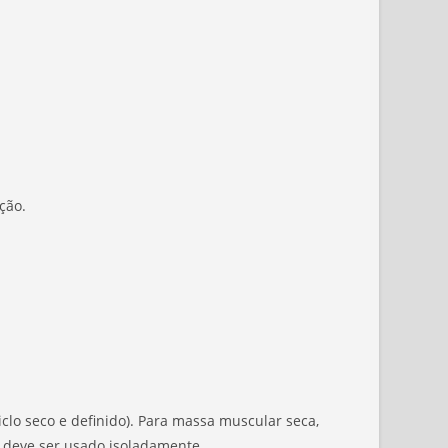
ção.
lo seco e definido). Para massa muscular seca,
, deve ser usado isoladamente.