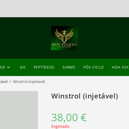
ESO
GH
PEPTÍDEOS
SARMS
PÓS-CICLO
VIDA SE
tável
>
Winstrol (injetável)
Winstrol (injetável)
38,00
€
Esgotado