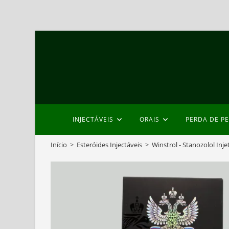
Skip
to
content
INJECTÁVEIS
ORAIS
PERDA DE P
Início
>
Esteróides Injectáveis
>
Winstrol - Stanozolol Inje