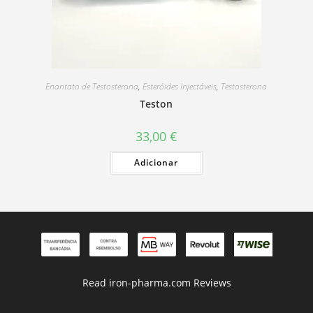
Enantato de Testosterona
,
Esteróides Injectáveis
,
Testosterona
Teston
33,00
€
Adicionar
Read iron-pharma.com Reviews