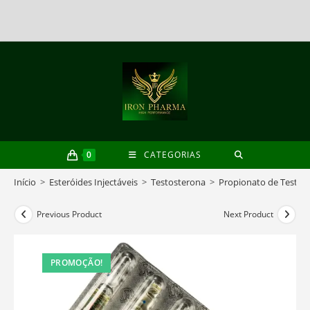
Skip
to
content
0
CATEGORIAS
Início
>
Esteróides Injectáveis
>
Testosterona
>
Propionato de Testos
Previous Product
Next Product
PROMOÇÃO!