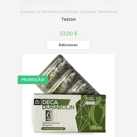
Enantato de Testosterona
,
Esteróides Injectáveis
,
Testosterona
Teston
33,00
€
Adicionar
PROMOÇÃO!