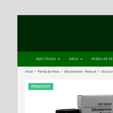
Skip
to
content
INJECTÁVEIS
ORAIS
PERDA DE P
Início
>
Perda de Peso
>
Sibutramine - Reduce
>
Sibutra
PROMOÇÃO!