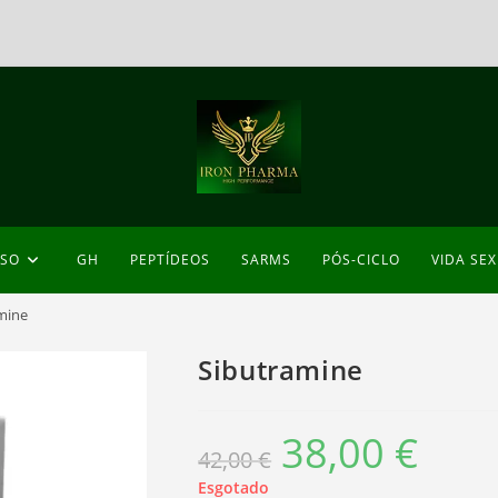
ESO
GH
PEPTÍDEOS
SARMS
PÓS-CICLO
VIDA SE
mine
Sibutramine
38,00
€
O
O
42,00
€
preço
preço
original
atual
era:
é:
Esgotado