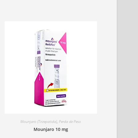
Mounjaro (Tirzepatida)
,
Perda de Peso
Mounjaro 10 mg