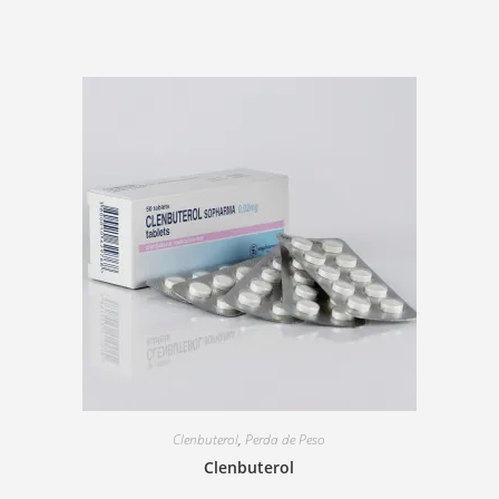
Clenbuterol
,
Perda de Peso
Clenbuterol