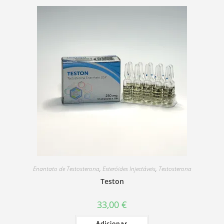
Enantato de Testosterona
,
Esteróides Injectáveis
,
Testosterona
Teston
33,00
€
Adicionar