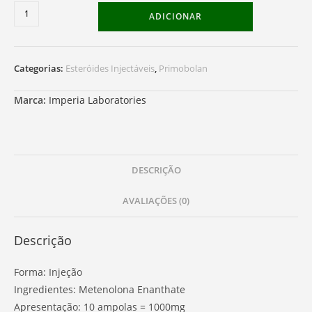
Quantidade
ADICIONAR
de
Primobolan
Categorias:
Esteróides Injectáveis
,
Primobolan
Marca:
Imperia Laboratories
DESCRIÇÃO
AVALIAÇÕES (0)
Descrição
Forma: Injeção
Ingredientes: Metenolona Enanthate
Apresentação: 10 ampolas = 1000mg