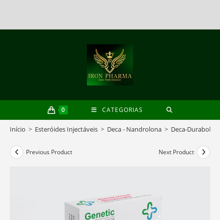
Skip
to
content
0
CATEGORIAS
Início
>
Esteróides Injectáveis
>
Deca - Nandrolona
>
Deca-Durabolin
Previous Product
Next Product