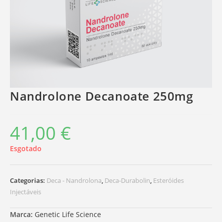
Nandrolone Decanoate 250mg
41,00
€
Esgotado
Categorias:
Deca - Nandrolona
,
Deca-Durabolin
,
Esteróides
Injectáveis
Marca:
Genetic Life Science