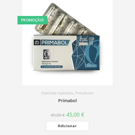
PROMOÇÃO!
Esteróides Injectáveis
,
Primobolan
Primabol
O
O
45,00
€
49,00
€
preço
preço
original
atual
Adicionar
era:
é:
49,00 €.
45,00 €.