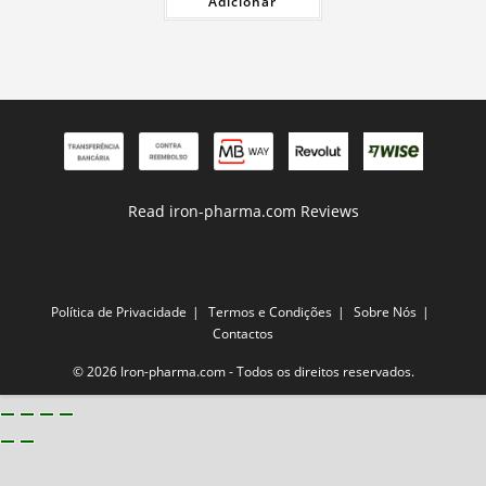
Adicionar
era:
é:
49,00 €.
45,00 €.
Read iron-pharma.com Reviews
Política de Privacidade
Termos e Condições
Sobre Nós
Contactos
© 2026 Iron-pharma.com - Todos os direitos reservados.