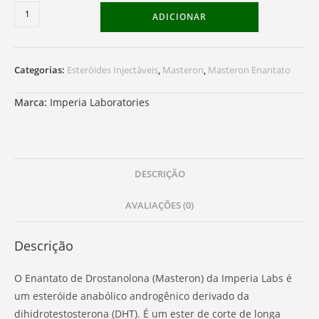
Quantidade
ADICIONAR
de
Masteron
Enanthate
Categorias:
Esteróides Injectáveis
,
Masteron
,
Masteron Enantato
Marca:
Imperia Laboratories
DESCRIÇÃO
AVALIAÇÕES (0)
Descrição
O Enantato de Drostanolona (Masteron) da Imperia Labs é
um esteróide anabólico androgênico derivado da
dihidrotestosterona (DHT). É um ester de corte de longa