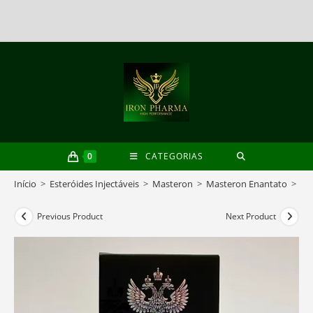
Skip
to
content
0
CATEGORIAS
Início
>
Esteróides Injectáveis
>
Masteron
>
Masteron Enantato
>
Ma
Previous Product
Next Product