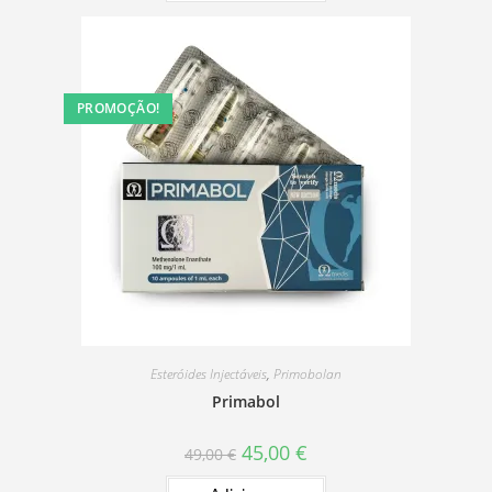
PROMOÇÃO!
Esteróides Injectáveis
,
Primobolan
Primabol
O
O
45,00
€
49,00
€
preço
preço
original
atual