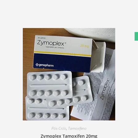
Pós-Ciclo
,
Tamoxifeno
Zymoplex Tamoxifen 20mg