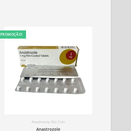
PROMOÇÃO!
Anastrozole
,
Pós-Ciclo
Anastrozole