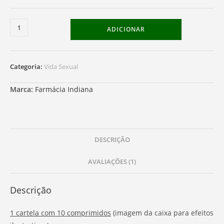
base em
classifica
ção de cliente
Quantidade
ADICIONAR
de
Cenforce
-
Categoria:
Vida Sexual
200
Marca:
Farmácia Indiana
DESCRIÇÃO
AVALIAÇÕES (1)
Descrição
1 cartela com 10 comprimidos
(imagem da caixa para efeitos