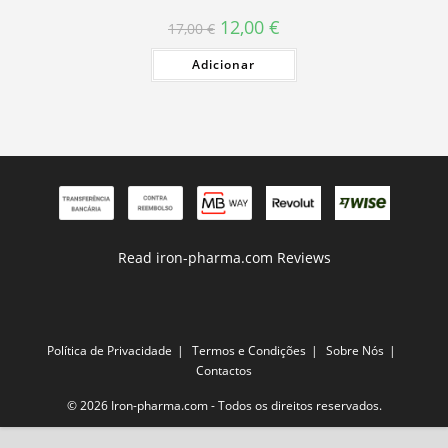
O
O
12,00
€
17,00
€
preço
preço
original
atual
Adicionar
era:
é:
17,00 €.
12,00 €.
Read iron-pharma.com Reviews
Política de Privacidade
Termos e Condições
Sobre Nós
Contactos
© 2026 Iron-pharma.com - Todos os direitos reservados.