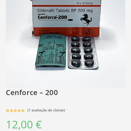
Cenforce – 200
(
1
avaliação de cliente)
Classifica
1
12,00
€
do com
5.00
em 5 com