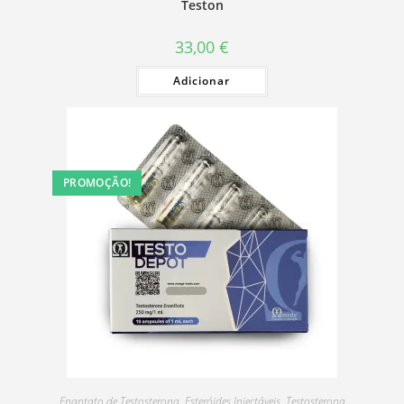
Teston
33,00
€
Adicionar
PROMOÇÃO!
Enantato de Testosterona
,
Esteróides Injectáveis
,
Testosterona