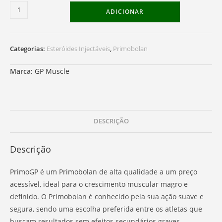
Quantidade
ADICIONAR
de
PrimoGP
Categorias:
Esteróides Injectáveis
,
Primobolan
Marca:
GP Muscle
DESCRIÇÃO
Descrição
PrimoGP é um Primobolan de alta qualidade a um preço
acessível, ideal para o crescimento muscular magro e
definido. O Primobolan é conhecido pela sua ação suave e
segura, sendo uma escolha preferida entre os atletas que
buscam resultados sem efeitos secundários graves.