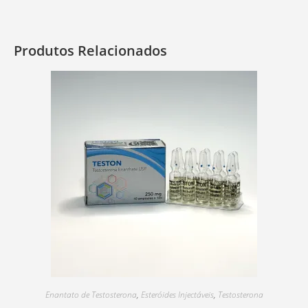
Produtos Relacionados
Enantato de Testosterona
,
Esteróides Injectáveis
,
Testosterona