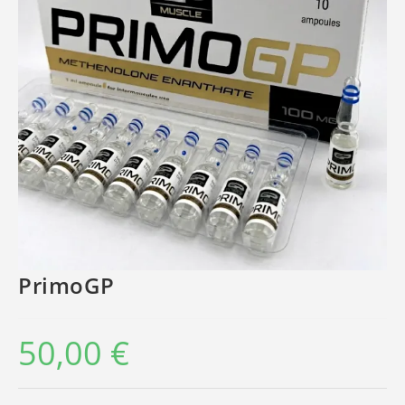
PrimoGP
50,00
€