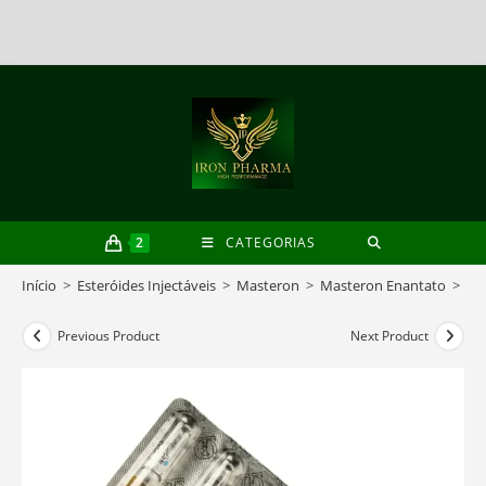
Skip
to
content
2
CATEGORIAS
Início
>
Esteróides Injectáveis
>
Masteron
>
Masteron Enantato
>
Ma
Previous Product
Next Product