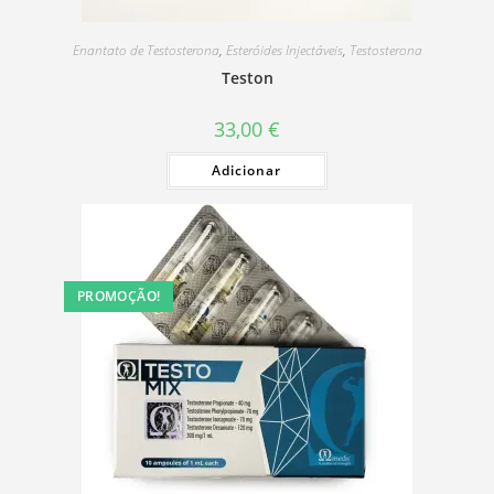
Enantato de Testosterona
,
Esteróides Injectáveis
,
Testosterona
Teston
33,00
€
Adicionar
PROMOÇÃO!