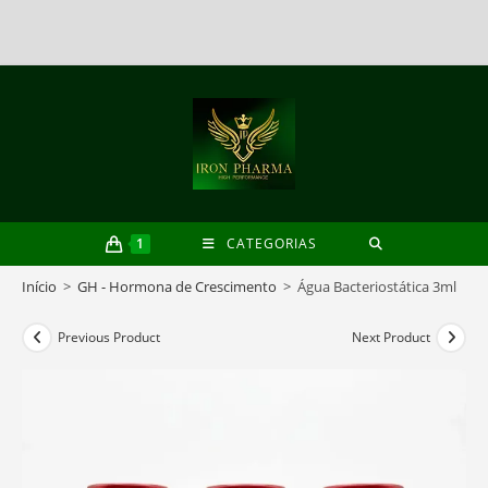
Skip
to
content
1
CATEGORIAS
Início
>
GH - Hormona de Crescimento
>
Água Bacteriostática 3ml
Previous Product
Next Product