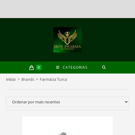
Skip
to
content
0
CATEGORIAS
Início
>
Brands
>
Farmácia Turca