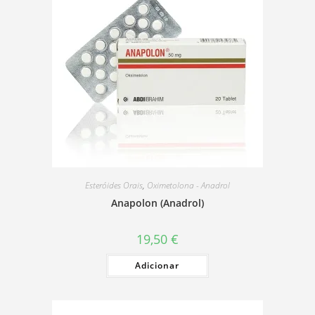
Esteróides Orais
,
Oximetolona - Anadrol
Anapolon (Anadrol)
19,50
€
Adicionar